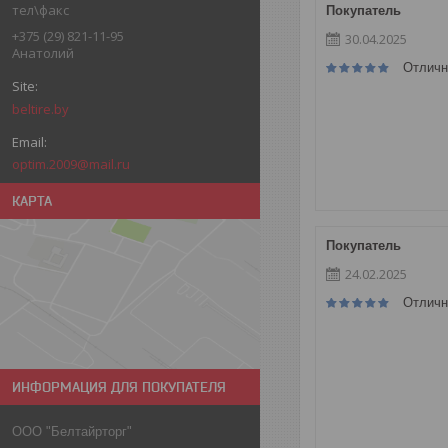
тел\факс
Покупатель
+375 (29) 821-11-95
30.04.2025
Анатолий
Отличн
beltire.by
optim.2009@mail.ru
КАРТА
Покупатель
24.02.2025
Отличн
ИНФОРМАЦИЯ ДЛЯ ПОКУПАТЕЛЯ
ООО "Белтайрторг"