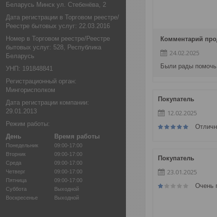
Беларусь Минск ул. Стебенёва, 2
Дата регистрации в Торговом реестре/
Реестре бытовых услуг: 22.03.2016
Номер в Торговом реестре/Реестре
Комментарий про
бытовых услуг: 528, Республика
24.02.2025
Беларусь
Были рады помочь.
УНП: 191848841
Регистрационный орган:
Мингорисполком
Покупатель
Дата регистрации компании:
29.01.2013
12.02.2025
Режим работы:
Отличн
День
Время работы
Понедельник
09:00-17:00
Вторник
09:00-17:00
Покупатель
Среда
09:00-17:00
23.01.2025
Четверг
09:00-17:00
Пятница
09:00-17:00
Очень 
Суббота
Выходной
Воскресенье
Выходной