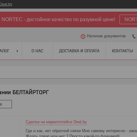
Deal.by
NORTEC - достойное качество по разумной цене!
NOR
Наличие документов
АЛОГ
О НАС
ДОСТАВКА И ОПЛАТА
КОНТАКТЫ
ании БЕЛТАЙРТОРГ
в
Сделка на маркетплейсе Deal.by
Где и как, нет обратной связи Мне самому интересно - зака
Ждать товар или нет ? Просто какой-то флешмоб!