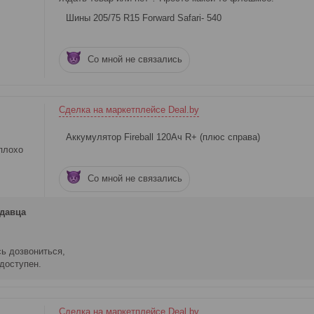
Шины 205/75 R15 Forward Safari- 540
Со мной не связались
Сделка на маркетплейсе Deal.by
Аккумулятор Fireball 120Ач R+ (плюс справа)
плохо
Со мной не связались
давца
сь дозвониться,
 доступен.
Сделка на маркетплейсе Deal.by