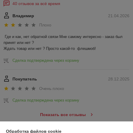
40 отзывов за всё время
Владимир
21.04.2026
Плохо
Где и как, нет обратной связи Мне самому интересно - заказ был 
принят или нет ?

Ждать товар или нет ? Просто какой-то  флешмоб!
Сделка подтверждена через корзину
Покупатель
28.12.2025
Очень плохо
Сделка подтверждена через корзину
Показать все отзывы
Обработка файлов cookie