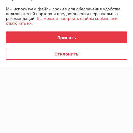
О нас
Мы используем файлы cookies для обеспечения удобства
пользователей портала и предоставления персональных
Контакты
рекомендаций.
Вы можете настроить файлы cookies или
отключить их.
Доставка и оплата
Принять
График работы
Отклонить
Полная версия сайта
Политика обработки cookies
Сайт создан на платформе Deal.by
Информация для покупателя
Юридическое лицо:
ООО "Белтайрторг"
Беларусь Минск ул. Стебенёва, 2
Регистрационный номер ЕГР: 191848841