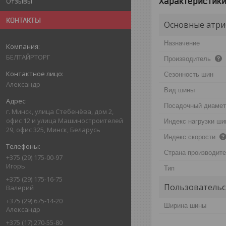
Характеристик
Отзывы
КОНТАКТЫ
Основные атри
Назначение
БЕЛТАЙРТОРГ
Производитель
Сезонность шин
Александр
Вид шины
Посадочный диаме
г. Минск, улица Стебенёва, дом 2,
офис 12 и улица Машиностроителей
Индекс нагрузки ш
29, офис 325, Минск, Беларусь
Индекс скорости
Страна производит
+375 (29) 175-00-97
Игорь
Тип
+375 (29) 175-16-75
Пользовательс
Валерий
+375 (29) 675-14-20
Ширина шины
Александр
+375 (17) 270-55-80