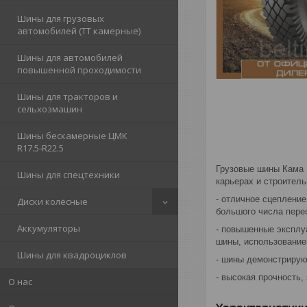
Шины для грузовых
автомобилей (ТТ камерные)
Шины для автомобилей
повышенной проходимости
Шины для тракторов и
сельхозмашин
Шины бескамерные ЦМК
R17.5-R22.5
Грузовые шины Кама 
Шины для спецтехники
карьерах и строител
- отличное сцепление
Диски колёсные
большого числа пере
Аккумуляторы
- повышенные эксплу
шины, использование
Шины для квадроциклов
- шины демонстрирую
- высокая прочность
О нас