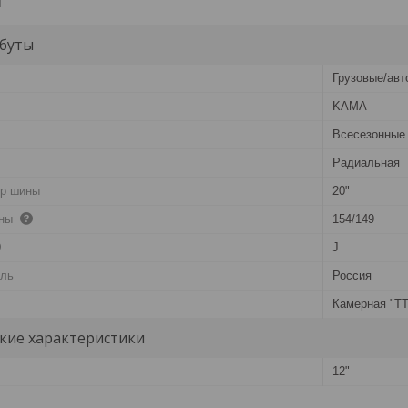
и
буты
Грузовые/авт
KAMA
Всесезонные
Радиальная
тр шины
20"
ины
154/149
J
ель
Россия
Камерная "TT
кие характеристики
12"