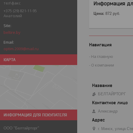
Информация дл
тел\факс
+375 (29) 821-11-95
Цена:
872
руб.
Анатолий
beltire.by
Навигация
optim.2009@mail.ru
На главную
КАРТА
О компании
БЕЛТАЙРТОРГ
Александр
ИНФОРМАЦИЯ ДЛЯ ПОКУПАТЕЛЯ
ООО "Белтайрторг"
г. Минск, улица С