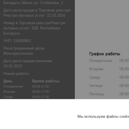
Беларусь Минск ул. Стебенёва, 2
Дата регистрации в Торговом реестре/
Реестре бытовых услуг: 22.03.2016
Номер в Торговом реестре/Реестре
бытовых услуг: 528, Республика
Беларусь
УНП: 191848841
Регистрационный орган:
График работы
Мингорисполком
Понедельник
09:00
Дата регистрации компании:
29.01.2013
Вторник
09:00
Режим работы:
Среда
09:00
День
Время работы
Четверг
09:00
Понедельник
09:00-17:00
Вторник
09:00-17:00
Пятница
09:00
Среда
09:00-17:00
Четверг
09:00-17:00
Суббота
Выхо
Пятница
09:00-17:00
Воскресенье
Выхо
Суббота
Выходной
Мы используем файлы cookie
Воскресенье
Выходной