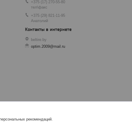
+375 (17) 270-55-80
тел\факс
+375 (29) 821-11-95
Анатолий
beltire.by
optim.2009@mail.ru
 персональных рекомендаций.