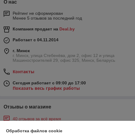
О нас
Рейтинг не сформирован
Менее 5 отзывов за последний год
Компания продает на
Deal.by
Работает с 04.11.2014
г. Минск
г. Минск, улица Стебенёва, дом 2, офис 12 и улица
Машиностроителей 29, офис 325, Минск, Беларусь
Контакты
Сегодня работает с 09:00 до 17:00
Показать весь график работы
Отзывы о магазине
40 отзывов за всё время
Обработка файлов cookie
Владимир
21.04.2026