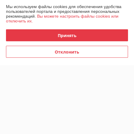
Плохо
Мы используем файлы cookies для обеспечения удобства
пользователей портала и предоставления персональных
рекомендаций.
Вы можете настроить файлы cookies или
Где и как, нет обратной связи Мне самому интересно - заказ был 
отключить их.
принят или нет ?

Ждать товар или нет ? Просто какой-то  флешмоб!
Принять
Сделка подтверждена через корзину
Отклонить
Покупатель
28.12.2025
Очень плохо
Сделка подтверждена через корзину
Показать все отзывы
О нас
Контакты