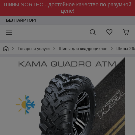
Шины NORTEC - достойное качество по разумной
цене!
БЕЛТАЙРТОРГ
Товары и услуги
Шины для квадроциклов
Шины 26