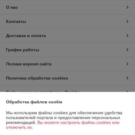
О нас
Контакты
Доставка и оплата
График работы
Полная версия сайта
Политика обработки cookies
Сайт создан на платформе Deal.by
Обработка файлов cookie
Информация для покупателя
Мы используем файлы cookies для обеспечения удобства
пользователей портала и предоставления персональных
Юридическое лицо:
ООО "Белтайрторг"
рекомендаций.
Вы можете настроить файлы cookies или
Беларусь Минск ул. Стебенёва, 2
отключить их.
Регистрационный номер ЕГР: 191848841