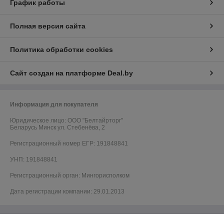
График работы
Полная версия сайта
Политика обработки cookies
Сайт создан на платформе Deal.by
Информация для покупателя
Юридическое лицо:
ООО "Белтайрторг"
Беларусь Минск ул. Стебенёва, 2
Регистрационный номер ЕГР: 191848841
УНП: 191848841
Регистрационный орган: Мингорисполком
Дата регистрации компании: 29.01.2013