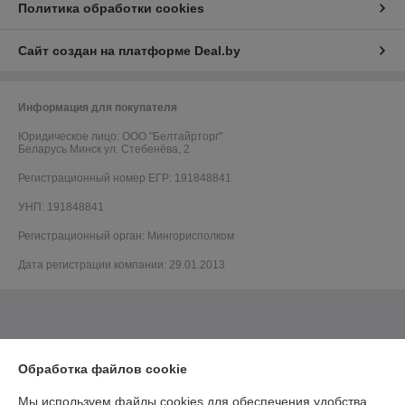
Политика обработки cookies
Сайт создан на платформе Deal.by
Информация для покупателя
Юридическое лицо:
ООО "Белтайрторг"
Беларусь Минск ул. Стебенёва, 2
Регистрационный номер ЕГР: 191848841
УНП: 191848841
Регистрационный орган: Мингорисполком
Дата регистрации компании: 29.01.2013
Обработка файлов cookie
Мы используем файлы cookies для обеспечения удобства