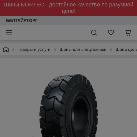
Шины NORTEC - достойное качество по разумной
цене!
БЕЛТАЙРТОРГ
Товары и услуги
Шины для спецтехники
Шина цел