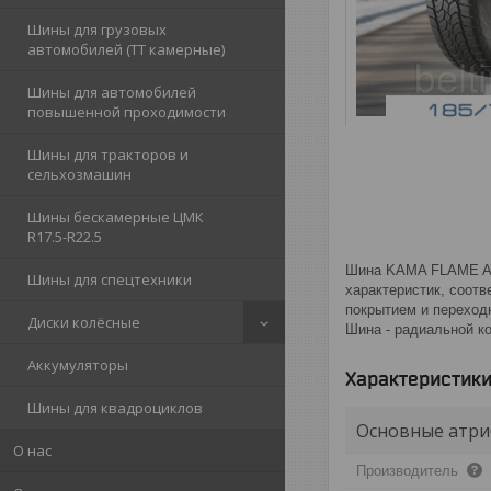
Шины для грузовых
автомобилей (ТТ камерные)
Шины для автомобилей
повышенной проходимости
Шины для тракторов и
сельхозмашин
Шины бескамерные ЦМК
R17.5-R22.5
Шина KAMA FLAME A/T
Шины для спецтехники
характеристик, соот
покрытием и переходн
Диски колёсные
Шина - радиальной к
Аккумуляторы
Характеристик
Шины для квадроциклов
Основные атри
О нас
Производитель