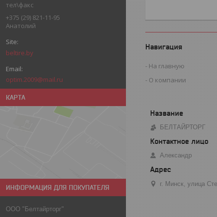
тел\факс
+375 (29) 821-11-95
Анатолий
Навигация
beltire.by
На главную
optim.2009@mail.ru
О компании
КАРТА
БЕЛТАЙРТОРГ
Александр
г. Минск, улица С
ИНФОРМАЦИЯ ДЛЯ ПОКУПАТЕЛЯ
ООО "Белтайрторг"