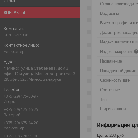
Отзывы
Страна производит
КОНТАКТЫ
Вид шины
Высота профиля ш
Диаметр колеса/ди
БЕЛТАЙРТОРГ
Индекс нагрузки ш
Александр
Индекс скорости
Назначение
г. Минск, улица Стебенёва, дом 2,
Посадочный диаме
офис 12 и улица Машиностроителей
29, офис 325, Минск, Беларусь
Сезонность шин
Состояние
+375 (29) 175-00-97
Тип
Игорь
Ширина шины
+375 (29) 175-16-75
Валерий
+375 (29) 675-14-20
Информация дл
Александр
Цена:
200
руб.
+375 (17) 270-55-80