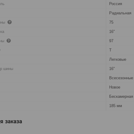
ель
Россия
Радиальная
ины
75
ска
16"
ины
97
T
Легковые
тр шины
16"
Всесезонные
Новое
Бескамерная 
185 мм
я заказа