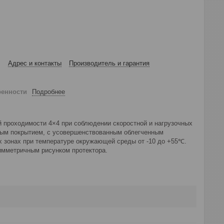
Адрес и контакты
Производитель и гарантия
ренности
Подробнее
проходимости 4×4 при соблюдении скоростной и нагрузочных
ным покрытием, с усовершенствованным облегченным
их зонах при температуре окружающей среды от -10 до +55℃.
имметричным рисунком протектора.