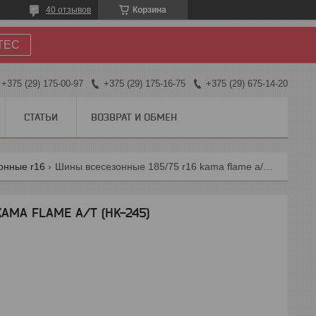
40 отзывов
Корзина
TEC
+375 (29) 175-00-97
+375 (29) 175-16-75
+375 (29) 675-14-20
СТАТЬИ
ВОЗВРАТ И ОБМЕН
онные r16
Шины всесезонные 185/75 r16 kama flame a/t (hk-245)
AMA FLAME A/T (HK-245)