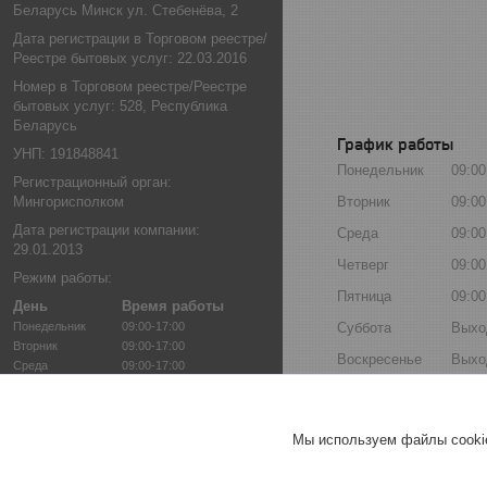
Беларусь Минск ул. Стебенёва, 2
Дата регистрации в Торговом реестре/
Реестре бытовых услуг: 22.03.2016
Номер в Торговом реестре/Реестре
бытовых услуг: 528, Республика
Беларусь
График работы
УНП: 191848841
Понедельник
09:00
Регистрационный орган:
Мингорисполком
Вторник
09:00
Дата регистрации компании:
Среда
09:00
29.01.2013
Четверг
09:00
Режим работы:
Пятница
09:00
День
Время работы
Понедельник
09:00-17:00
Суббота
Выхо
Вторник
09:00-17:00
Воскресенье
Выхо
Среда
09:00-17:00
Четверг
09:00-17:00
Пятница
09:00-17:00
Суббота
Выходной
Мы используем файлы cookie
Воскресенье
Выходной