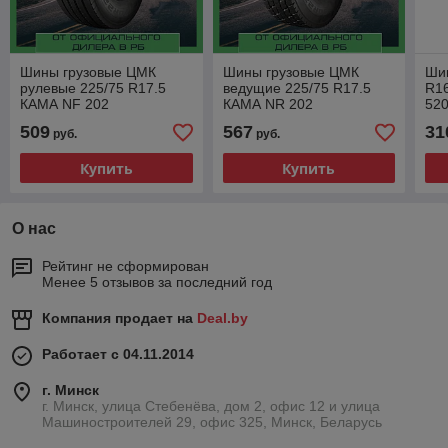
Шины грузовые ЦМК
Шины грузовые ЦМК
Ши
рулевые 225/75 R17.5
ведущие 225/75 R17.5
R1
КАМА NF 202
КАМА NR 202
520
509
567
31
руб.
руб.
Купить
Купить
О нас
Рейтинг не сформирован
Менее 5 отзывов за последний год
Компания продает на
Deal.by
Работает с 04.11.2014
г. Минск
г. Минск, улица Стебенёва, дом 2, офис 12 и улица
Машиностроителей 29, офис 325, Минск, Беларусь