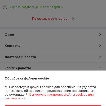
Сделка подтверждена через корзину
Показать все отзывы
О нас
Контакты
Доставка и оплата
График работы
Обработка файлов cookie
Полная версия сайта
Мы используем файлы cookies для обеспечения удобства
Политика обработки cookies
пользователей портала и предоставления персональных
рекомендаций.
Вы можете настроить файлы cookies или
отключить их.
Сайт создан на платформе Deal.by