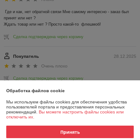
Где и как, нет обратной связи Мне самому интересно - заказ был 
принят или нет ?

Ждать товар или нет ? Просто какой-то  флешмоб!
Сделка подтверждена через корзину
Покупатель
28.12.2025
Очень плохо
Сделка подтверждена через корзину
Обработка файлов cookie
Показать все отзывы
Мы используем файлы cookies для обеспечения удобства
пользователей портала и предоставления персональных
рекомендаций.
Вы можете настроить файлы cookies или
О нас
отключить их.
Контакты
Принять