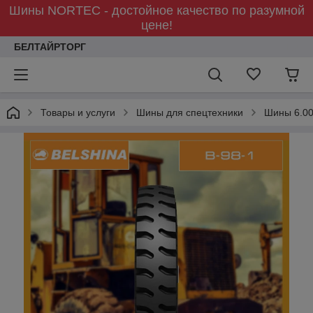
Шины NORTEC - достойное качество по разумной
цене!
БЕЛТАЙРТОРГ
Товары и услуги
Шины для спецтехники
Шины 6.00