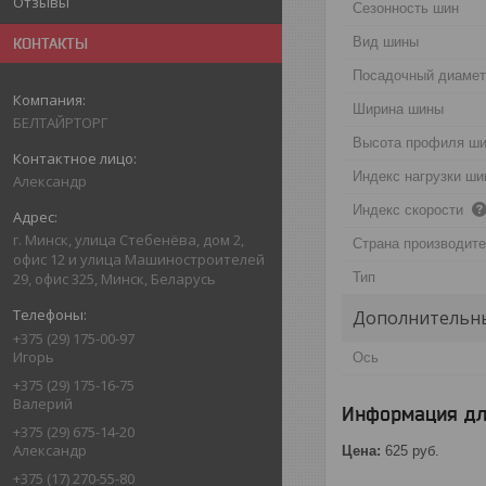
Отзывы
Сезонность шин
Вид шины
КОНТАКТЫ
Посадочный диаме
Ширина шины
БЕЛТАЙРТОРГ
Высота профиля ш
Индекс нагрузки ш
Александр
Индекс скорости
г. Минск, улица Стебенёва, дом 2,
Страна производит
офис 12 и улица Машиностроителей
Тип
29, офис 325, Минск, Беларусь
Дополнительны
+375 (29) 175-00-97
Игорь
Ось
+375 (29) 175-16-75
Валерий
Информация дл
+375 (29) 675-14-20
Александр
Цена:
625
руб.
+375 (17) 270-55-80