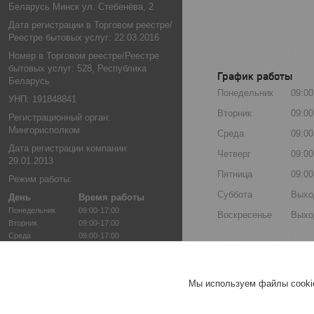
Беларусь Минск ул. Стебенёва, 2
Дата регистрации в Торговом реестре/
Реестре бытовых услуг: 22.03.2016
Номер в Торговом реестре/Реестре
бытовых услуг: 528, Республика
График работы
Беларусь
Понедельник
09:00
УНП: 191848841
Вторник
09:00
Регистрационный орган:
Мингорисполком
Среда
09:00
Дата регистрации компании:
Четверг
09:00
29.01.2013
Пятница
09:00
Режим работы:
Суббота
Выхо
День
Время работы
Понедельник
09:00-17:00
Воскресенье
Выхо
Вторник
09:00-17:00
Среда
09:00-17:00
Четверг
09:00-17:00
Пятница
09:00-17:00
Суббота
Выходной
Мы используем файлы cookie
Воскресенье
Выходной