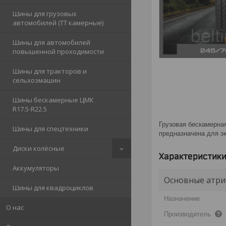
Шины для грузовых
автомобилей (ТТ камерные)
Шины для автомобилей
повышенной проходимости
Шины для тракторов и
сельхозмашин
Шины бескамерные ЦМК
R17.5-R22.5
Грузовая бескамерная
Шины для спецтехники
предназначена для эк
Диски колёсные
Характеристик
Аккумуляторы
Основные атри
Шины для квадроциклов
Назначение
О нас
Производитель