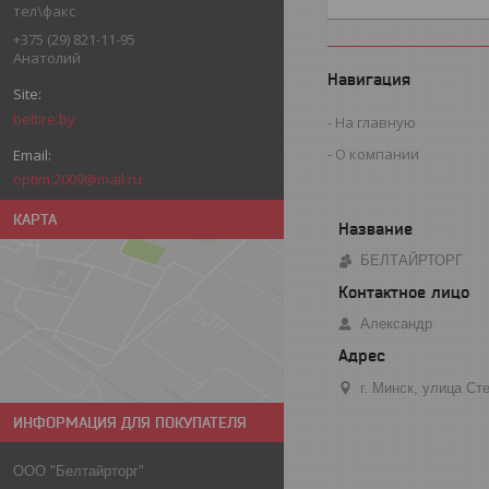
тел\факс
+375 (29) 821-11-95
Анатолий
Навигация
beltire.by
На главную
О компании
optim.2009@mail.ru
КАРТА
БЕЛТАЙРТОРГ
Александр
г. Минск, улица С
ИНФОРМАЦИЯ ДЛЯ ПОКУПАТЕЛЯ
ООО "Белтайрторг"