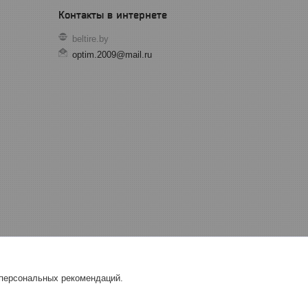
beltire.by
optim.2009@mail.ru
 персональных рекомендаций.