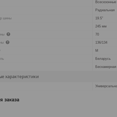
Всесезонные
Радиальная
тр шины
19.5"
245 мм
ины
70
ины
136/134
M
ель
Беларусь
Бескамерная 
е характеристики
Универсальн
я заказа