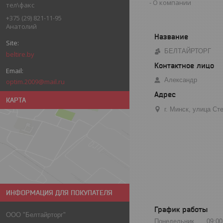
О компании
тел\факс
+375 (29) 821-11-95
Анатолий
БЕЛТАЙРТОРГ
beltire.by
Александр
optim.2009@mail.ru
КАРТА
г. Минск, улица С
ИНФОРМАЦИЯ ДЛЯ ПОКУПАТЕЛЯ
График работы
ООО "Белтайрторг"
Понедельник
09:00