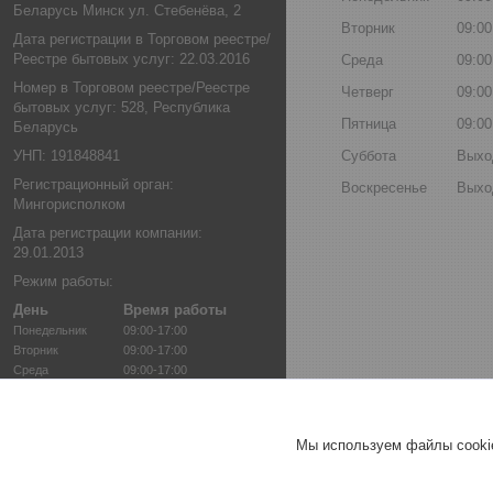
Беларусь Минск ул. Стебенёва, 2
Вторник
09:00
Дата регистрации в Торговом реестре/
Реестре бытовых услуг: 22.03.2016
Среда
09:00
Номер в Торговом реестре/Реестре
Четверг
09:00
бытовых услуг: 528, Республика
Пятница
09:00
Беларусь
УНП: 191848841
Суббота
Выхо
Регистрационный орган:
Воскресенье
Выхо
Мингорисполком
Дата регистрации компании:
29.01.2013
Режим работы:
День
Время работы
Понедельник
09:00-17:00
Вторник
09:00-17:00
Среда
09:00-17:00
Четверг
09:00-17:00
Пятница
09:00-17:00
Суббота
Выходной
Мы используем файлы cookie
Воскресенье
Выходной