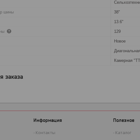
Сельхозтехн
тр шины
38"
13.6"
ины
129
Новое
Диагональна
Камерная "TT
я заказа
Информация
Полезное
Контакты
Каталог