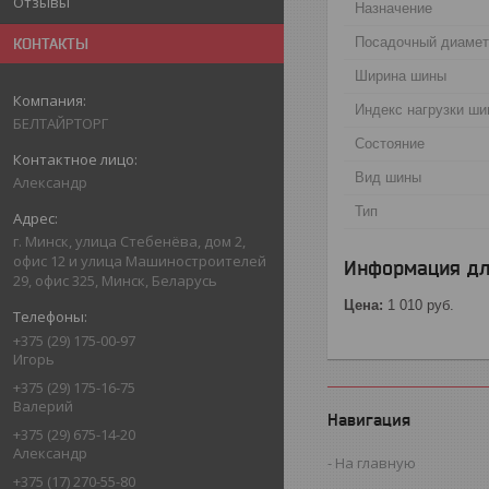
Отзывы
Назначение
Посадочный диаме
КОНТАКТЫ
Ширина шины
Индекс нагрузки ш
БЕЛТАЙРТОРГ
Состояние
Вид шины
Александр
Тип
г. Минск, улица Стебенёва, дом 2,
офис 12 и улица Машиностроителей
Информация дл
29, офис 325, Минск, Беларусь
Цена:
1 010
руб.
+375 (29) 175-00-97
Игорь
+375 (29) 175-16-75
Валерий
Навигация
+375 (29) 675-14-20
Александр
На главную
+375 (17) 270-55-80