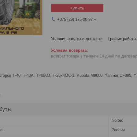
Купить
+375 (29) 175-00-97
Условия оплаты и доставки
График работы
возврат товара в течение 14 дней
по догово
торов Т-40, Т-40А, Т-40АМ, Т-28х4МС-1, Kubota M9000, Yanmar EF895, YT
и
буты
Nortec
ель
Россия