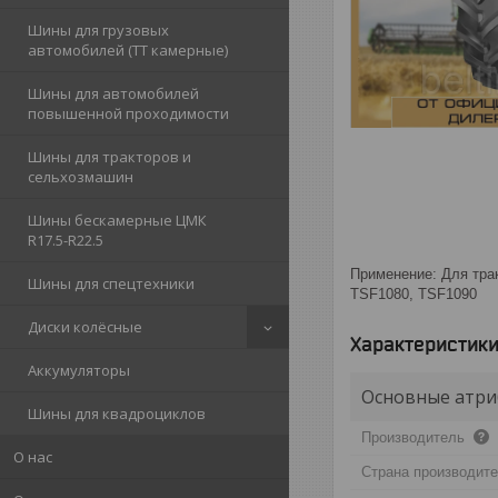
Шины для грузовых
автомобилей (ТТ камерные)
Шины для автомобилей
повышенной проходимости
Шины для тракторов и
сельхозмашин
Шины бескамерные ЦМК
R17.5-R22.5
Применение: Для трак
Шины для спецтехники
TSF1080, TSF1090
Диски колёсные
Характеристик
Аккумуляторы
Основные атри
Шины для квадроциклов
Производитель
О нас
Страна производит