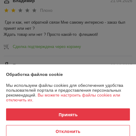
Владимир
21.04.2026
Плохо
Где и как, нет обратной связи Мне самому интересно - заказ был 
принят или нет ?

Ждать товар или нет ? Просто какой-то  флешмоб!
Сделка подтверждена через корзину
Покупатель
28.12.2025
Обработка файлов cookie
Очень плохо
Мы используем файлы cookies для обеспечения удобства
Сделка подтверждена через корзину
пользователей портала и предоставления персональных
рекомендаций.
Вы можете настроить файлы cookies или
отключить их.
Показать все отзывы
Принять
О нас
Отклонить