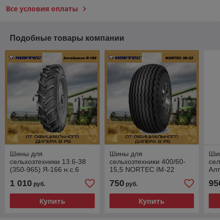
Все условия оплаты
Подобные товары компании
Шины для
Шины для
Ши
сельхозтехники 13.6-38
сельхозтехники 400/60-
сел
(350-965) Я-166 н.с.6
15,5 NORTEC IM-22
Алт
152А8 TL
1 010
750
95
руб.
руб.
Купить
Купить