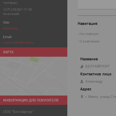
тел\факс
+375 (29) 821-11-95
Анатолий
Навигация
beltire.by
На главную
О компании
optim.2009@mail.ru
КАРТА
БЕЛТАЙРТОРГ
Александр
г. Минск, улица С
ИНФОРМАЦИЯ ДЛЯ ПОКУПАТЕЛЯ
ООО "Белтайрторг"