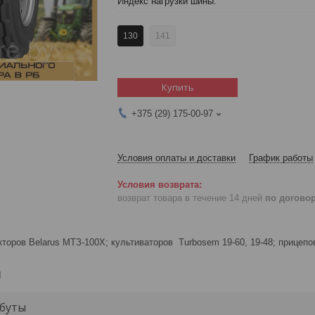
Индекс нагрузки шины
:
130
141
Купить
+375 (29) 175-00-97
Условия оплаты и доставки
График работы
возврат товара в течение 14 дней
по догово
торов Belarus МТЗ-100Х; культиваторов Turbosem 19-60, 19-48; прицеп
и
буты