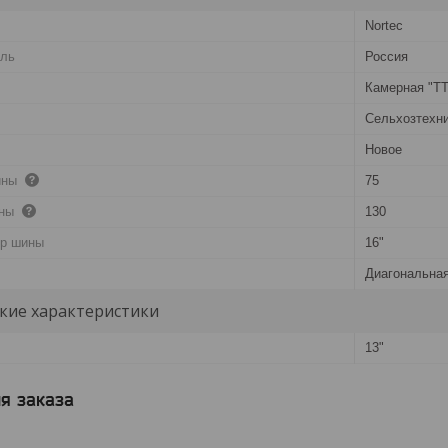
Nortec
ель
Россия
Камерная "TT
Сельхозтехн
Новое
ины
75
ины
130
тр шины
16"
Диагональна
кие характеристики
13"
я заказа