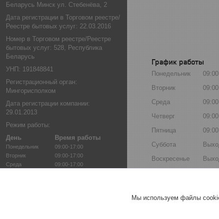
Беларусь Минск ул. Стебенёва, 2
Дата регистрации в Торговом реестре/
Реестре бытовых услуг: 22.03.2016
Номер в Торговом реестре/Реестре
бытовых услуг: 528, Республика
Беларусь
График работы
УНП: 191848841
Понедельник
09:00
Регистрационный орган:
Вторник
09:00
Мингорисполком
Среда
09:00
Дата регистрации компании:
29.01.2013
Четверг
09:00
Режим работы:
Пятница
09:00
День
Время работы
Суббота
Выхо
Понедельник
09:00-17:00
Вторник
09:00-17:00
Воскресенье
Выхо
Среда
09:00-17:00
Четверг
09:00-17:00
Пятница
09:00-17:00
Суббота
Выходной
Мы используем файлы cookie
Воскресенье
Выходной