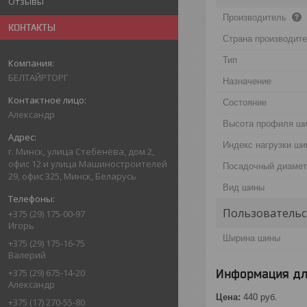
Отзывы
Производитель
КОНТАКТЫ
Страна производит
Тип
БЕЛТАЙРТОРГ
Назначение
Состояние
Александр
Высота профиля ш
Индекс нагрузки ш
г. Минск, улица Стебенёва, дом 2,
офис 12 и улица Машиностроителей
Посадочный диаме
29, офис 325, Минск, Беларусь
Вид шины
Пользовательс
+375 (29) 175-00-97
Игорь
Ширина шины
+375 (29) 175-16-75
Валерий
Информация дл
+375 (29) 675-14-20
Александр
Цена:
440
руб.
+375 (17) 270-55-80