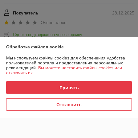
Покупатель
28.12.2025
Очень плохо
Сделка подтверждена через корзину
Обработка файлов cookie
Показать все отзывы
Мы используем файлы cookies для обеспечения удобства
пользователей портала и предоставления персональных
рекомендаций.
Вы можете настроить файлы cookies или
О нас
отключить их.
Контакты
Принять
Доставка и оплата
Отклонить
График работы
Полная версия сайта