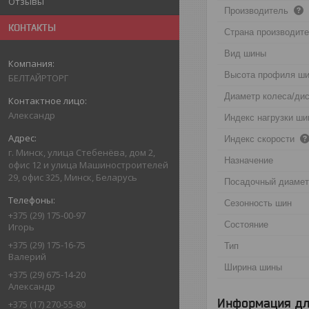
Отзывы
Производитель
КОНТАКТЫ
Страна производит
Вид шины
Высота профиля ш
БЕЛТАЙРТОРГ
Диаметр колеса/ди
Александр
Индекс нагрузки ш
Индекс скорости
г. Минск, улица Стебенёва, дом 2,
Назначение
офис 12 и улица Машиностроителей
29, офис 325, Минск, Беларусь
Посадочный диаме
Сезонность шин
+375 (29) 175-00-97
Состояние
Игорь
+375 (29) 175-16-75
Тип
Валерий
Ширина шины
+375 (29) 675-14-20
Александр
Информация дл
+375 (17) 270-55-80