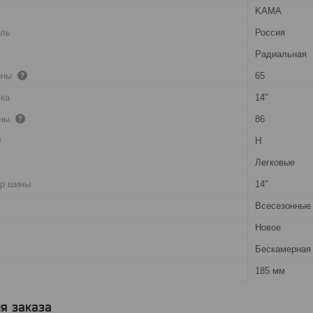
KAMA
ель
Россия
Радиальная
ины
65
ска
14"
ины
86
H
Легковые
тр шины
14"
Всесезонные
Новое
Бескамерная 
185 мм
я заказа