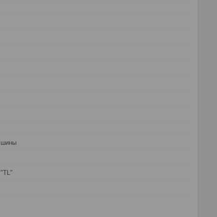
 шины
"TL"