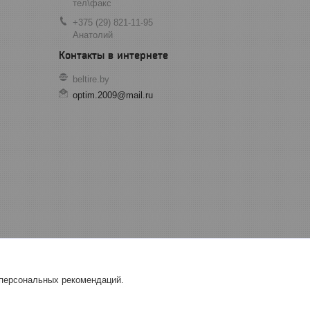
тел\факс
+375 (29) 821-11-95
Анатолий
beltire.by
optim.2009@mail.ru
 персональных рекомендаций.