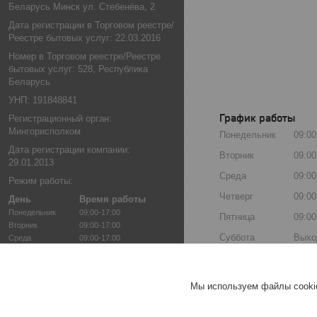
Беларусь Минск ул. Стебенёва, 2
Дата регистрации в Торговом реестре/
Реестре бытовых услуг: 22.03.2016
Номер в Торговом реестре/Реестре
бытовых услуг: 528, Республика
Беларусь
УНП: 191848841
График работы
Регистрационный орган:
Мингорисполком
Понедельник
09:00
Дата регистрации компании:
Вторник
09:00
29.01.2013
Среда
09:00
Режим работы:
Четверг
09:00
День
Время работы
Понедельник
09:00-17:00
Пятница
09:00
Вторник
09:00-17:00
Суббота
Выхо
Среда
09:00-17:00
Четверг
09:00-17:00
Воскресенье
Выхо
Пятница
09:00-17:00
Суббота
Выходной
Мы используем файлы cookie
Воскресенье
Выходной