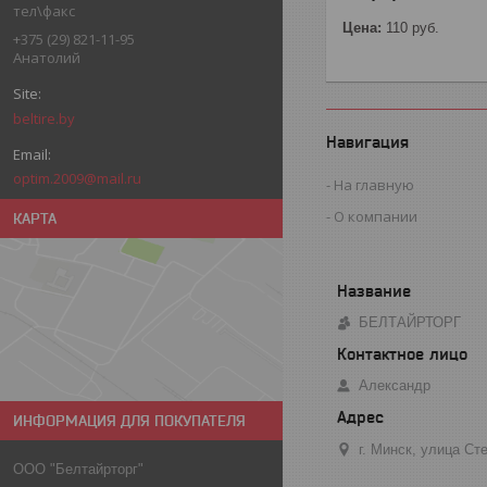
тел\факс
Цена:
110
руб.
+375 (29) 821-11-95
Анатолий
beltire.by
Навигация
optim.2009@mail.ru
На главную
О компании
КАРТА
БЕЛТАЙРТОРГ
Александр
ИНФОРМАЦИЯ ДЛЯ ПОКУПАТЕЛЯ
г. Минск, улица С
ООО "Белтайрторг"