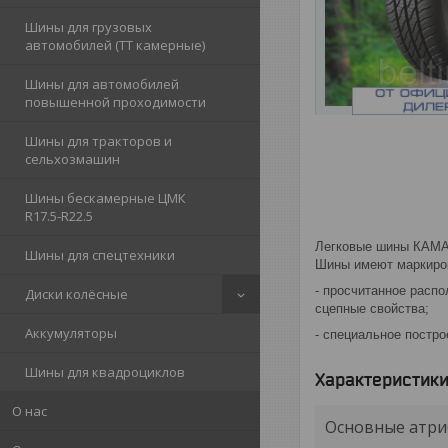
Шины для грузовых
автомобилей (ТТ камерные)
Шины для автомобилей
повышенной проходимости
Шины для тракторов и
сельхозмашин
Шины бескамерные ЦМК
R17.5-R22.5
Легковые шины КАМА 
Шины для спецтехники
Шины имеют маркиров
- просчитанное расп
Диски колёсные
сцепные свойства;
Аккумуляторы
- специальное постр
Шины для квадроциклов
Характеристик
О нас
Основные атри