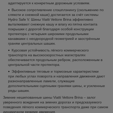
адаптируется к конкретным дорожным условиям.
Высокое сопротивление слэшплэнингу (скольжению по
слякоти и снежной каше) достигается за счёт системы
Hydro Safe V. Шины Viatti Vettore Brina эффективно
выталкивают снежную кашу и влагу из пятна контакта
покрышки с дорогой благодаря особой конструкции
протектора с четырьмя широкими продольными
канавками с неоднородной геометрией и заострённым
граням центральных шашек.
Курсовая устойчивость лёгкого коммерческого
транспорта на высокоскоростных магистралях
обеспечивается продольным ребром, расположенным в
центральной части протектора.
Эффективные тяговые и тормозные характеристики
при любых углах поворота и направления движения дают
разнонаправленные ламели, служащие
дополнительными сцепными гранями шины, и усиленные
ряды шашек.
Зимние нешипованные шины Viatti Vettore Brina – залог
уверенного вождения на зимних дорогах и предсказуемого
поведения лёгкого коммерческого транспорта даже при самом
динамичном режиме движения.