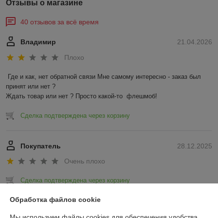
Отзывы о магазине
40 отзывов за всё время
Владимир
21.04.2026
Плохо
Где и как, нет обратной связи Мне самому интересно - заказ был 
принят или нет ?

Ждать товар или нет ? Просто какой-то  флешмоб!
Сделка подтверждена через корзину
Покупатель
28.12.2025
Очень плохо
Сделка подтверждена через корзину
Обработка файлов cookie
Показать все отзывы
Мы используем файлы cookies для обеспечения удобства