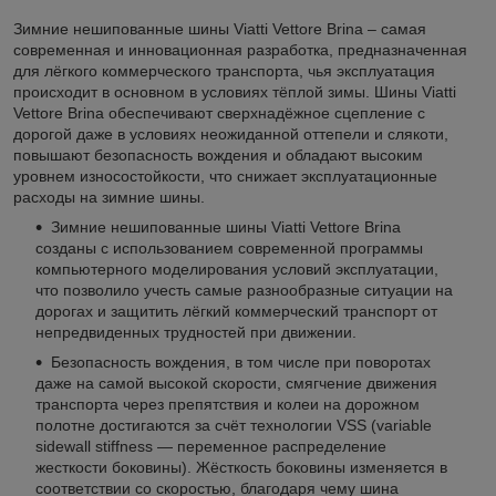
Зимние нешипованные шины Viatti Vettore Brina – самая
современная и инновационная разработка, предназначенная
для лёгкого коммерческого транспорта, чья эксплуатация
происходит в основном в условиях тёплой зимы. Шины Viatti
Vettore Brina обеспечивают сверхнадёжное сцепление с
дорогой даже в условиях неожиданной оттепели и слякоти,
повышают безопасность вождения и обладают высоким
уровнем износостойкости, что снижает эксплуатационные
расходы на зимние шины.
Зимние нешипованные шины Viatti Vettore Brina
созданы с использованием современной программы
компьютерного моделирования условий эксплуатации,
что позволило учесть самые разнообразные ситуации на
дорогах и защитить лёгкий коммерческий транспорт от
непредвиденных трудностей при движении.
Безопасность вождения, в том числе при поворотах
даже на самой высокой скорости, смягчение движения
транспорта через препятствия и колеи на дорожном
полотне достигаются за счёт технологии VSS (variable
sidewall stiffness — переменное распределение
жесткости боковины). Жёсткость боковины изменяется в
соответствии со скоростью, благодаря чему шина