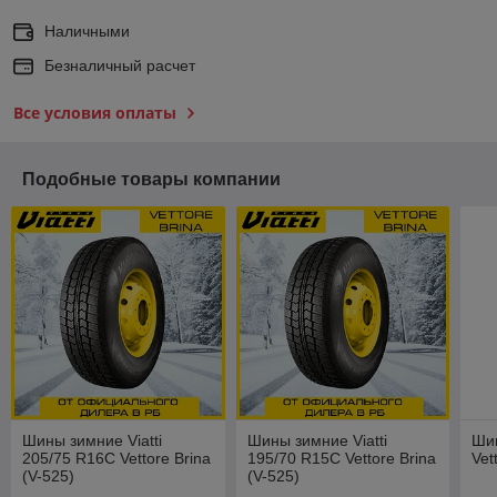
Наличными
Безналичный расчет
Все условия оплаты
Подобные товары компании
Шины зимние Viatti
Шины зимние Viatti
Ши
205/75 R16C Vettore Brina
195/70 R15C Vettore Brina
Vet
(V-525)
(V-525)