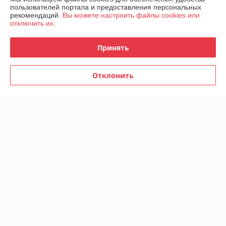
пользователей портала и предоставления персональных
рекомендаций.
Вы можете настроить файлы cookies или
О нас
отключить их.
Контакты
Принять
Доставка и оплата
Отклонить
График работы
Полная версия сайта
Политика обработки cookies
Сайт создан на платформе Deal.by
Информация для покупателя
Юридическое лицо:
ООО "Белтайрторг"
Беларусь Минск ул. Стебенёва, 2