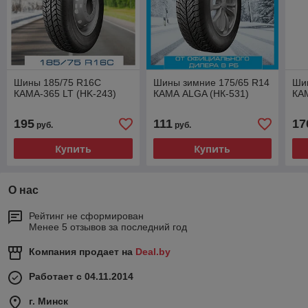
Шины 185/75 R16C
Шины зимние 175/65 R14
Ши
КАМА-365 LT (HK-243)
КАМА ALGA (НК-531)
КА
195
111
17
руб.
руб.
Купить
Купить
О нас
Рейтинг не сформирован
Менее 5 отзывов за последний год
Компания продает на
Deal.by
Работает с 04.11.2014
г. Минск