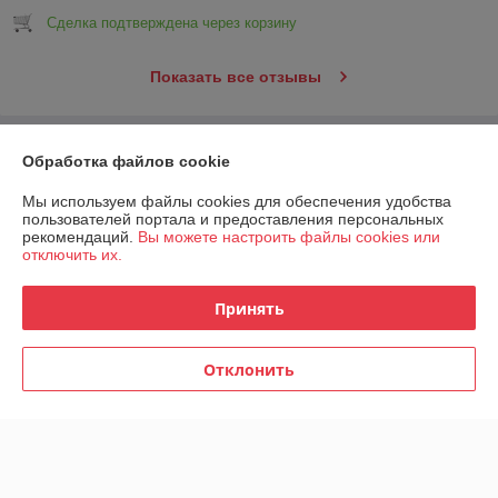
Сделка подтверждена через корзину
Показать все отзывы
О нас
Обработка файлов cookie
Мы используем файлы cookies для обеспечения удобства
Контакты
пользователей портала и предоставления персональных
рекомендаций.
Вы можете настроить файлы cookies или
отключить их.
Доставка и оплата
Принять
График работы
Полная версия сайта
Отклонить
Политика обработки cookies
Сайт создан на платформе Deal.by