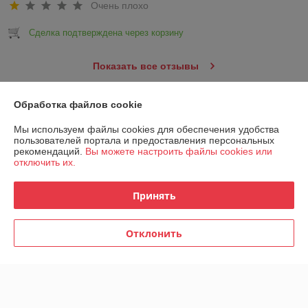
Очень плохо
Сделка подтверждена через корзину
Показать все отзывы
Обработка файлов cookie
О нас
Мы используем файлы cookies для обеспечения удобства
пользователей портала и предоставления персональных
Контакты
рекомендаций.
Вы можете настроить файлы cookies или
отключить их.
Доставка и оплата
Принять
График работы
Отклонить
Полная версия сайта
Политика обработки cookies
Сайт создан на платформе Deal.by